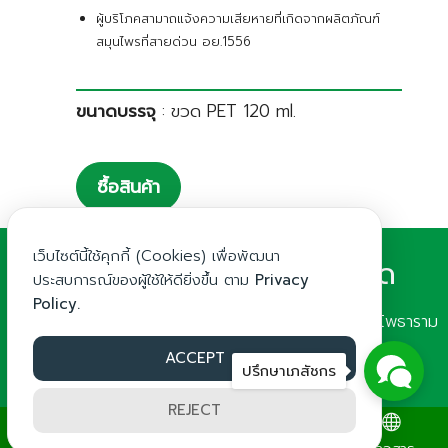
ผู้บริโภคสามาถแจ้งความเสียหายที่เกิดจากผลิตภัณฑ์
สมุนไพรที่สายด่วน อย.1556
ขนาดบรรจุ
: ขวด PET 120 ml.
ซื้อสินค้า
เว็บไซต์นี้ใช้คุกกี้ (Cookies) เพื่อพัฒนา
บริษัท แก้วมังกรเภสัช จำกัด
ประสบการณ์ของผู้ใช้ให้ดียิ่งขึ้น ตาม
Privacy
Policy.
123/2 หมู่ 6 ถนนเพชรเกษม ตำบลดอนกระเบื้อง อำเภอโพธาราม
จังหวัดราชบุรี 70120
ACCEPT
โทร. 032-240423 ถึง 5 แฟกซ์ 032-240-426
ปรึกษาเภสัชกร
REJECT
สำนักงาน : contact@kaewmungkorn.co.th