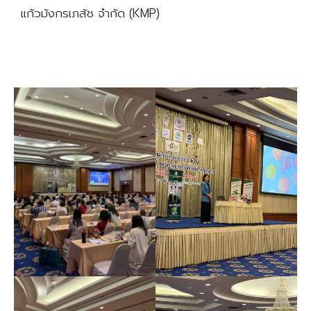
แก้วมังกรเภสัช จำกัด (KMP)