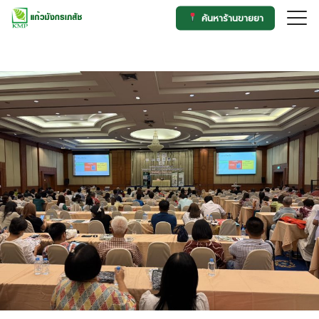
Skip
ค้นหาร้านขายยา
to
Search
content
for: